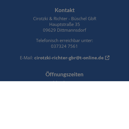
Footer - Kontaktdaten und Öffnungszeiten
Kontakt
Cirotzki & Richter - Büschel GbR
Hauptstraße 35
09629 Dittmannsdorf
Telefonisch erreichbar unter:
037324 7561
E-Mail:
cirotzki-richter-gbr@t-online.de
Öffnungszeiten
Erreichbarkeitszeiten:
Montag bis Freitag:
8.00 bis 18.00 Uhr